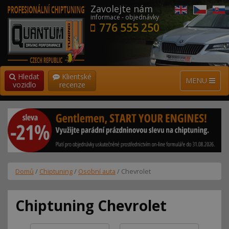
Zavolejte nám
informace - objednávky
776 555 250
Hledat
Klientské
MENU
vozidlo
recenze
Domů
/
Chiptuning
/
Osobní auta
/ Chevrolet
Chiptuning Chevrolet