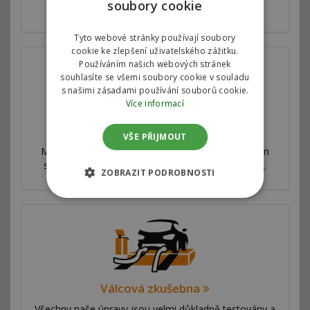
soubory cookie
ve spolupráci s jednotlivými automobilkami.
Tyto webové stránky používají soubory
cookie ke zlepšení uživatelského zážitku.
Používáním našich webových stránek
souhlasíte se všemi soubory cookie v souladu
s našimi zásadami používání souborů cookie.
Více informací
Proč jsme nejlepší
VŠE PŘIJMOUT
Máme síť poboček ve více než 53 zemích po celém
světě. Nabízíme výhradní autorizovaný chiptuning.
ZOBRAZIT PODROBNOSTI
Válcová zkušebna
Všechny naše úpravy jsou velmi důkladně testovány a