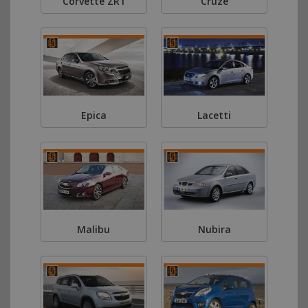
Corvette ZR1
Cruze
Epica
Lacetti
Malibu
Nubira