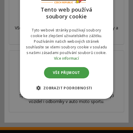
Tento web používá
soubory cookie
Válcová zkušebna
Všechny naše úpravy jsou velmi důkladně testovány a
Tyto webové stránky používají soubory
měřeny na profesionální válcové zkušebně.
cookie ke zlepšení uživatelského zážitku.
Používáním našich webových stránek
souhlasíte se všemi soubory cookie v souladu
s našimi zásadami používání souborů cookie.
Více informací
VŠE PŘIJMOUT
Spolupracujeme
ZOBRAZIT PODROBNOSTI
Splupracujeme s autorizovanými servisy, prodejci
vozidel i odborníky v auto moto sportu.