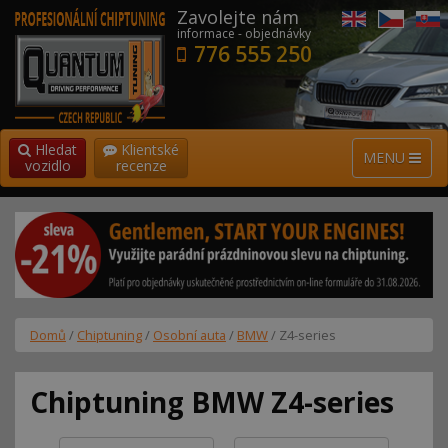
Zavolejte nám
informace - objednávky
776 555 250
Hledat
Klientské
MENU
vozidlo
recenze
Domů
/
Chiptuning
/
Osobní auta
/
BMW
/ Z4-series
Chiptuning BMW Z4-series