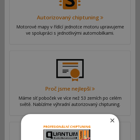
Autorizovaný chiptuning
Motorové mapy v řídící jednotce motoru upravujeme
ve spolupráci s jednotlivými automobilkami.
Proč jsme nejlepší
Máme síť poboček ve více než 53 zemích po celém
světě. Nabízíme výhradní autorizovaný chiptuning.
×