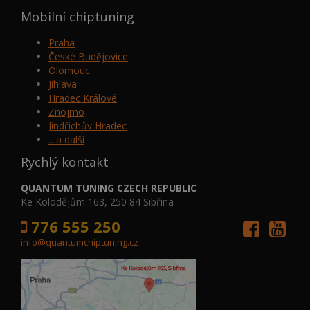
Mobilní chiptuning
Praha
České Budějovice
Olomouc
Jihlava
Hradec Králové
Znojmo
Jindřichův Hradec
…a další
Rychlý kontakt
QUANTUM TUNING CZECH REPUBLIC
Ke Kolodějům 163, 250 84 Sibřina
776 555 250
info@quantumchiptuning.cz