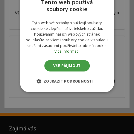
Tento web používá
Válcová zkušebna
soubory cookie
Všechny naše úpravy jsou velmi důkladně testovány a
měřeny na profesionální válcové zkušebně.
Tyto webové stránky používají soubory
cookie ke zlepšení uživatelského zážitku.
Používáním našich webových stránek
souhlasíte se všemi soubory cookie v souladu
s našimi zásadami používání souborů cookie.
Více informací
VŠE PŘIJMOUT
Spolupracujeme
Splupracujeme s autorizovanými servisy, prodejci
ZOBRAZIT PODROBNOSTI
vozidel i odborníky v auto moto sportu.
Zajímá vás