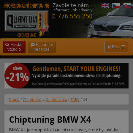
Zavolejte nám
informace - objednávky
776 555 250
Hledat
Klientské
MENU
vozidlo
recenze
Domů
/
Chiptuning
/
Osobní auta
/
BMW
/ X4
Chiptuning BMW X4
BMW X4 je kompaktní luxusní crossover, který byl uveden