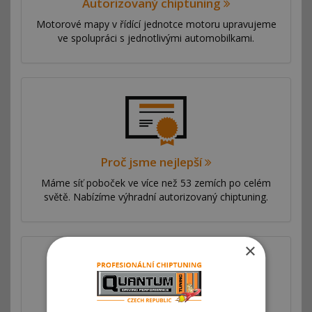
Autorizovaný chiptuning
Motorové mapy v řídící jednotce motoru upravujeme
ve spolupráci s jednotlivými automobilkami.
Proč jsme nejlepší
Máme síť poboček ve více než 53 zemích po celém
světě. Nabízíme výhradní autorizovaný chiptuning.
×