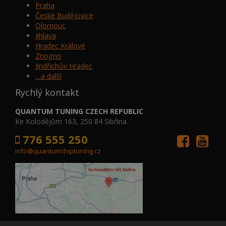
Praha
České Budějovice
Olomouc
Jihlava
Hradec Králové
Znojmo
Jindřichův Hradec
…a další
Rychlý kontakt
QUANTUM TUNING CZECH REPUBLIC
Ke Kolodějům 163, 250 84 Sibřina
776 555 250
info@quantumchiptuning.cz