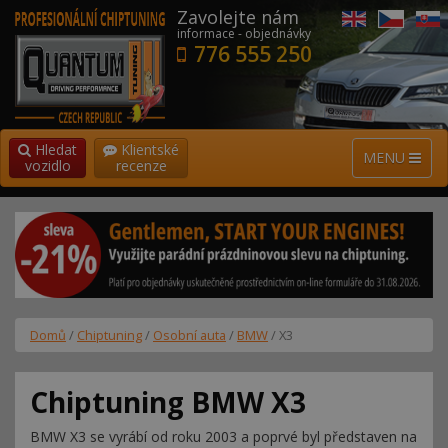
Zavolejte nám
informace - objednávky
776 555 250
Hledat
Klientské
MENU
vozidlo
recenze
Domů
/
Chiptuning
/
Osobní auta
/
BMW
/ X3
Chiptuning BMW X3
BMW X3 se vyrábí od roku 2003 a poprvé byl představen na