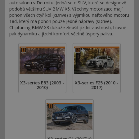
autosalonu v Detroitu. Jedná se o SUV, které se designově
podobá většímu SUV BMW X5. Všechny motorizace mají
pohon všech čtyř kol (xDrive) s výjimkou naftového motoru
18d, který má pohon pouze jedné nápravy (sDrive).
Chiptuning BMW X3 dokáže zlepšit jízdní vlastnosti, hlavně
pak dynamiku a jízdní komfort včetně úspory paliva.
X3-series E83 (2003 -
X3-series F25 (2010 -
2010)
2017)
X3-series G1 (2017 >)