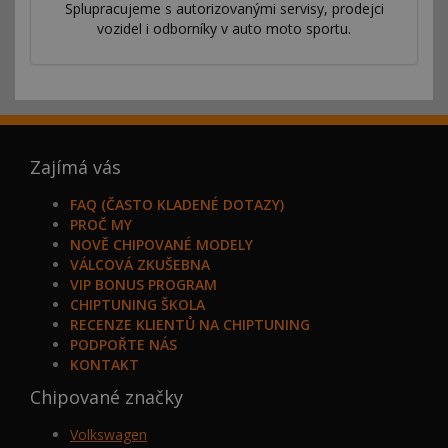
Splupracujeme s autorizovanými servisy, prodejci
vozidel i odborníky v auto moto sportu.
Zajímá vás
FAQ (ČASTO KLADENÉ DOTAZY)
PROČ MY
NOVĚ CHIPOVANÉ MODELY
VÁLCOVÁ ZKUŠEBNA
VIP BONUS PROGRAM
CHIPTUNING ŠKOLA
RECENZE KLIENTŮ NA CHIPTUNING
PODPOŘTE NÁS
KONTAKT
Chipované značky
Volkswagen