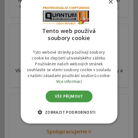
×
Máme síť poboček ve více než 53 zemích po celém
světě. Nabízíme výhradní autorizovaný chiptuning.
Tento web používá
soubory cookie
Tyto webové stránky používají soubory
cookie ke zlepšení uživatelského zážitku.
Válcová zkušebna
Používáním našich webových stránek
souhlasíte se všemi soubory cookie v souladu
Všechny naše úpravy jsou velmi důkladně testovány a
s našimi zásadami používání souborů cookie.
měřeny na profesionální válcové zkušebně.
Více informací
VŠE PŘIJMOUT
ZOBRAZIT PODROBNOSTI
Spolupracujeme