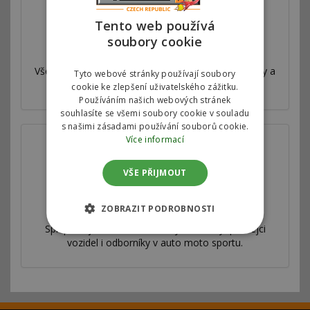
Tento web používá
soubory cookie
Válcová zkušebna
Všechny naše úpravy jsou velmi důkladně testovány a
Tyto webové stránky používají soubory
měřeny na profesionální válcové zkušebně.
cookie ke zlepšení uživatelského zážitku.
Používáním našich webových stránek
souhlasíte se všemi soubory cookie v souladu
s našimi zásadami používání souborů cookie.
Více informací
VŠE PŘIJMOUT
Spolupracujeme
ZOBRAZIT PODROBNOSTI
Splupracujeme s autorizovanými servisy, prodejci
vozidel i odborníky v auto moto sportu.