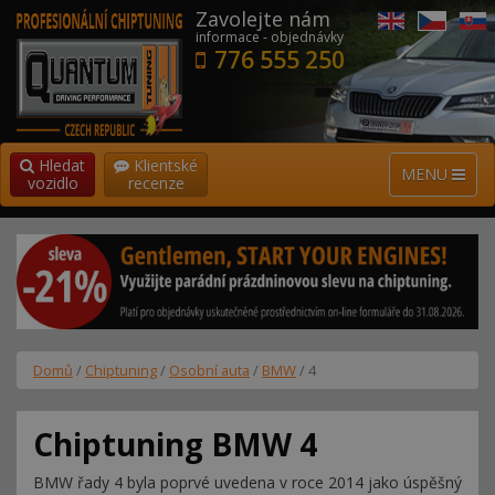
Zavolejte nám
informace - objednávky
776 555 250
Hledat
Klientské
MENU
vozidlo
recenze
Domů
/
Chiptuning
/
Osobní auta
/
BMW
/ 4
Chiptuning BMW 4
BMW řady 4 byla poprvé uvedena v roce 2014 jako úspěšný