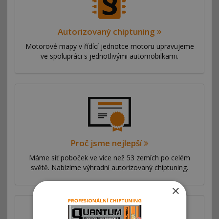
Autorizovaný chiptuning
Motorové mapy v řídící jednotce motoru upravujeme
ve spolupráci s jednotlivými automobilkami.
Proč jsme nejlepší
Máme síť poboček ve více než 53 zemích po celém
světě. Nabízíme výhradní autorizovaný chiptuning.
×