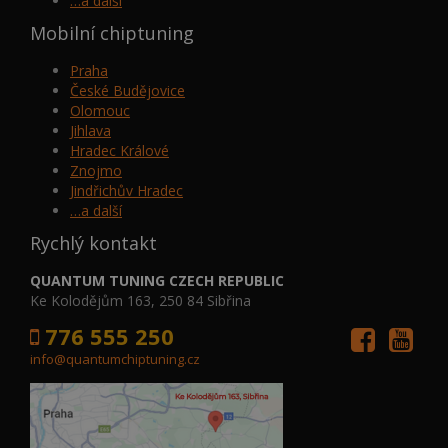
…a další
Mobilní chiptuning
Praha
České Budějovice
Olomouc
Jihlava
Hradec Králové
Znojmo
Jindřichův Hradec
…a další
Rychlý kontakt
QUANTUM TUNING CZECH REPUBLIC
Ke Kolodějům 163, 250 84 Sibřina
776 555 250
info@quantumchiptuning.cz