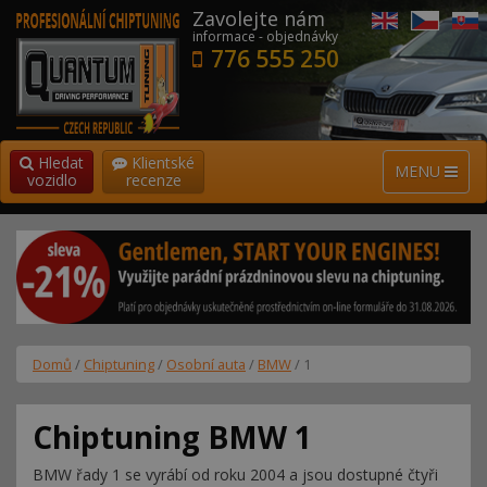
Zavolejte nám
informace - objednávky
776 555 250
Hledat
Klientské
MENU
vozidlo
recenze
Domů
/
Chiptuning
/
Osobní auta
/
BMW
/ 1
Chiptuning BMW 1
BMW řady 1 se vyrábí od roku 2004 a jsou dostupné čtyři