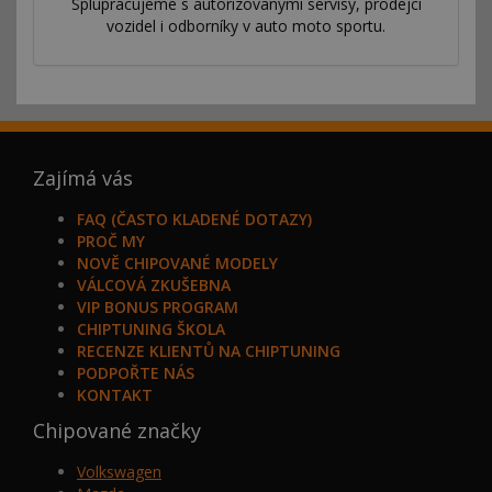
Splupracujeme s autorizovanými servisy, prodejci
vozidel i odborníky v auto moto sportu.
Zajímá vás
FAQ (ČASTO KLADENÉ DOTAZY)
PROČ MY
NOVĚ CHIPOVANÉ MODELY
VÁLCOVÁ ZKUŠEBNA
VIP BONUS PROGRAM
CHIPTUNING ŠKOLA
RECENZE KLIENTŮ NA CHIPTUNING
PODPOŘTE NÁS
KONTAKT
Chipované značky
Volkswagen