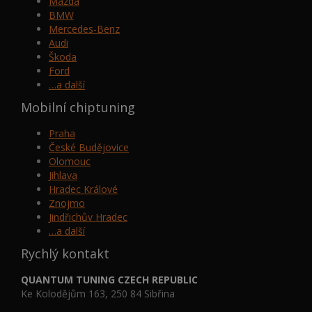
Mazda
BMW
Mercedes-Benz
Audi
Škoda
Ford
…a další
Mobilní chiptuning
Praha
České Budějovice
Olomouc
Jihlava
Hradec Králové
Znojmo
Jindřichův Hradec
…a další
Rychlý kontakt
QUANTUM TUNING CZECH REPUBLIC
Ke Kolodějům 163, 250 84 Sibřina