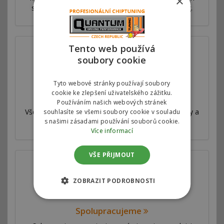
×
světě. Nabízíme výhradní autorizovaný chiptuning.
Tento web používá
soubory cookie
Tyto webové stránky používají soubory
cookie ke zlepšení uživatelského zážitku.
Válcová zkušebna
Používáním našich webových stránek
Všechny naše úpravy jsou velmi důkladně testovány a
souhlasíte se všemi soubory cookie v souladu
s našimi zásadami používání souborů cookie.
měřeny na profesionální válcové zkušebně.
Více informací
VŠE PŘIJMOUT
ZOBRAZIT PODROBNOSTI
Spolupracujeme