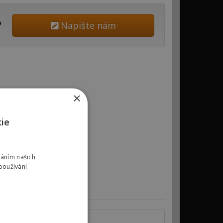
?
Napište nám
×
kie
váním našich
používání