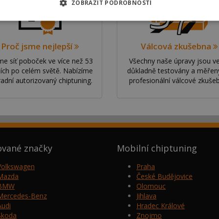
ZOBRAZIT PODROBNOSTI
Proč jsme nejlepší
Válcová zkušebna
e síť poboček ve více než 53
Všechny naše úpravy jsou v
ích po celém světě. Nabízíme
důkladně testovány a měřen
radní autorizovaný chiptuning.
profesionální válcové zkuše
ované značky
Mobilní chiptuning
Volkswagen
Praha
Mazda
České Budějovice
BMW
Olomouc
Mercedes-Benz
Jihlava
Audi
Hradec Králové
Škoda
Znojmo