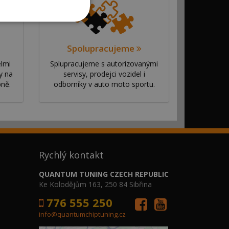
Spolupracujeme
elmi
Splupracujeme s autorizovanými
y na
servisy, prodejci vozidel i
bně.
odborníky v auto moto sportu.
Rychlý kontakt
QUANTUM TUNING CZECH REPUBLIC
Ke Kolodějům 163, 250 84 Sibřina
776 555 250
info@quantumchiptuning.cz