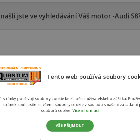
našli jste ve vyhledávání Váš motor -Audi S8
Petrol
Audi S8 4.2 250kw (340hp)
Tento web používá soubory coo
Audi S8 4.2 265kw (360hp)
Audi S8 5.0 FSI 426kw (580hp)
 stránky používají soubory cookie ke zlepšení uživatelského zážitku. Použí
Audi S8 5.2 331kw (450hp)
 stránek souhlasíte se všemi soubory cookie v souladu s našimi zásadami 
souborů cookie.
Více informací
Audi S8 5.2 331kw (450hp)
VŠE PŘIJMOUT