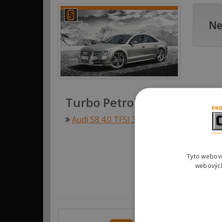
Ne
Turbo Petrol
Audi S8 4.0 TFSI 382kw (520hp)
Tyto webové
webových