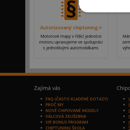
Autorizovaný chiptuning
Motorové mapy v řídící jednotce
Mám
motoru upravujeme ve spolupráci
zem
s jednotlivými automobilkami.
výh
Zajímá vás
Chip
FAQ (ČASTO KLADENÉ DOTAZY)
PROČ MY
NOVĚ CHIPOVANÉ MODELY
VÁLCOVÁ ZKUŠEBNA
VIP BONUS PROGRAM
CHIPTUNING ŠKOLA