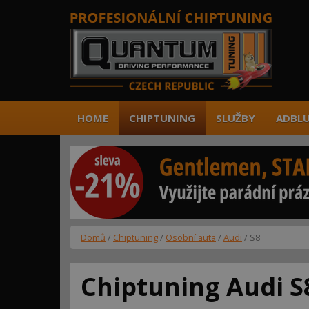
HOME
CHIPTUNING
SLUŽBY
ADBLU
Domů
/
Chiptuning
/
Osobní auta
/
Audi
/ S8
Chiptuning Audi S