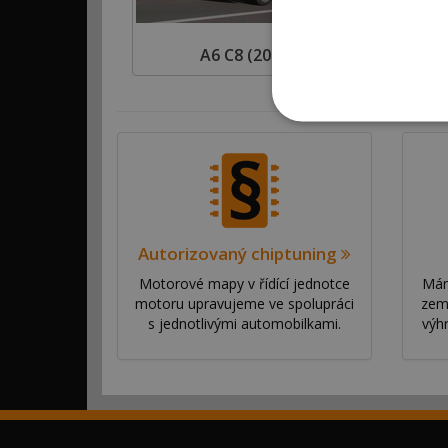
A6 C8 (2018 >)
Autorizovaný chiptuning
Motorové mapy v řídící jednotce
Mám
motoru upravujeme ve spolupráci
zem
s jednotlivými automobilkami.
výh