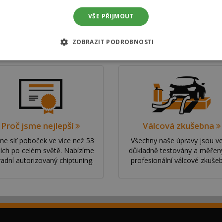
VŠE PŘIJMOUT
ZOBRAZIT PODROBNOSTI
Proč jsme nejlepší
Válcová zkušebna
e síť poboček ve více než 53
Všechny naše úpravy jsou v
ích po celém světě. Nabízíme
důkladně testovány a měřen
radní autorizovaný chiptuning.
profesionální válcové zkuše