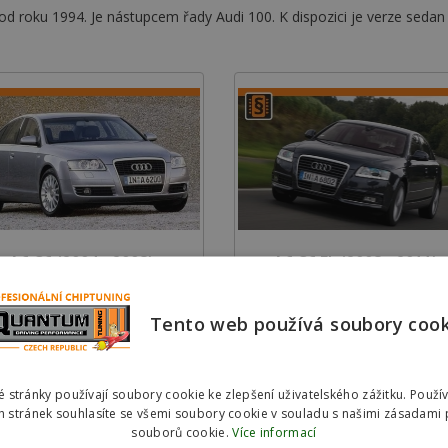
se od roku 1994. Je nástupcem řady Audi 100. K dispozici je verze sed
A6 C6 (2004 - 2008)
A6 C6 FL (2008 - 2011)
Tento web používá soubory coo
 stránky používají soubory cookie ke zlepšení uživatelského zážitku. Použí
 stránek souhlasíte se všemi soubory cookie v souladu s našimi zásadami 
souborů cookie.
Více informací