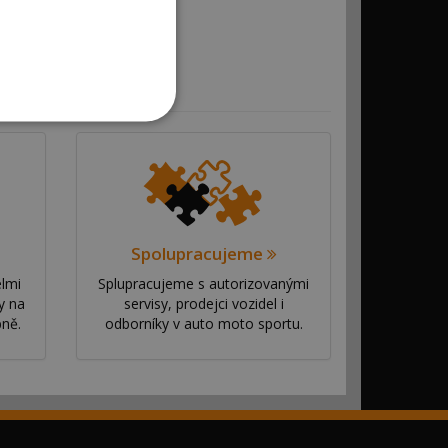
Spolupracujeme
elmi
Splupracujeme s autorizovanými
y na
servisy, prodejci vozidel i
bně.
odborníky v auto moto sportu.