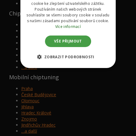
KONTAKT
cookie ke zlepšení uživatelského zážitku.
Používáním našich webových stránek
Chipované značky
souhlasíte se všemi soubory cookie v souladu
s našimi zásadami používání souborů cookie.
Volkswagen
Více informací
Mazda
BMW
VŠE PŘIJMOUT
Mercedes-Benz
Audi
Škoda
ZOBRAZIT PODROBNOSTI
Ford
…a další
Mobilní chiptuning
Praha
České Budějovice
Olomouc
Jihlava
Hradec Králové
Znojmo
Jindřichův Hradec
…a další