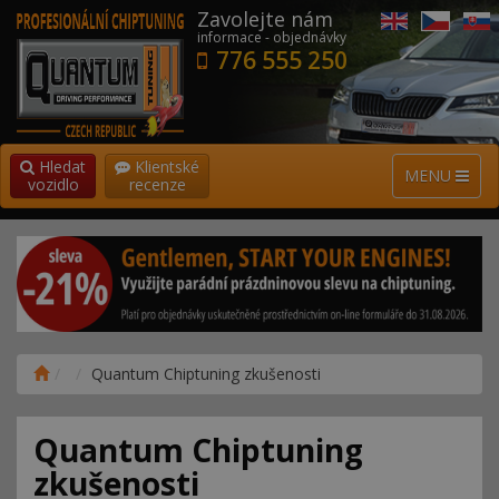
Zavolejte nám
informace - objednávky
776 555 250
Hledat
Klientské
MENU
vozidlo
recenze
Quantum Chiptuning zkušenosti
Quantum Chiptuning
zkušenosti