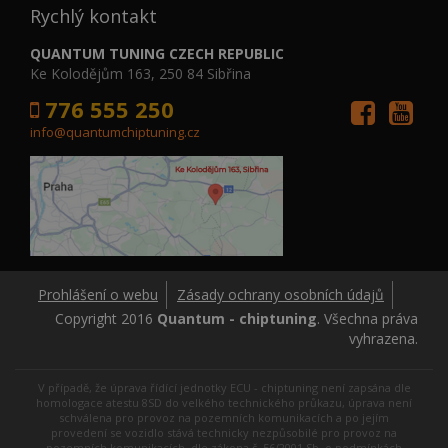
Rychlý kontakt
QUANTUM TUNING CZECH REPUBLIC
Ke Kolodějům 163, 250 84 Sibřina
776 555 250
info@quantumchiptuning.cz
Prohlášení o webu
Zásady ochrany osobních údajů
Copyright 2016
Quantum - chiptuning
. Všechna práva
vyhrazena.
V případě, že úprava řídící jednotky ECU - chiptuning není zapsána dle
homologace atestu 8SD do velkého technického průkazu, úprava není
schválena pro provoz na pozemních komunikacích a po jejím
provedení se vozidlo stává technicky nezpůsobilé pro provoz na
pozemních komunikacích, dle zákona č. 56/2001 Sb. o podmínkách