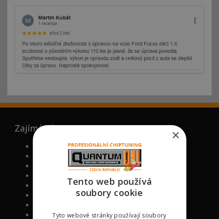
Zajímá vás
×
FAQ (ČASTO KLADENÉ DOTAZY)
PROČ MY
NOVĚ CHIPOVANÉ MODELY
VÁLCOVÁ ZKUŠEBNA
Tento web používá
VIP BONUS PROGRAM
soubory cookie
CHIPTUNING ŠKOLA
RECENZE KLIENTŮ NA CHIPTUNING
PODPOŘTE NÁS
Tyto webové stránky používají soubory