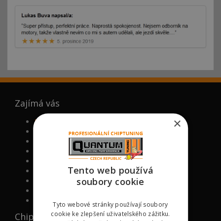
Zajímá vás
×
FAQ (ČASTO KLADENÉ DOTAZY)
PROČ MY
NOVĚ CHIPOVANÉ MODELY
VÁLCOVÁ ZKUŠEBNA
VIP BONUS PROGRAM
Tento web používá
CHIPTUNING ŠKOLA
soubory cookie
RECENZE KLIENTŮ NA CHIPTUNING
PODPOŘTE NÁS
KONTAKT
Tyto webové stránky používají soubory
cookie ke zlepšení uživatelského zážitku.
Chipované značky