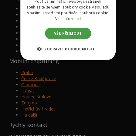
Používáním našich webových stránek
souhlasíte se všemi soubory cookie v souladu
Volkswagen
s našimi zásadami používání souborů cookie.
Mazda
Více informací
BMW
Mercedes-Benz
Audi
VŠE PŘIJMOUT
Škoda
Ford
ZOBRAZIT PODROBNOSTI
…a další
Mobilní chiptuning
Praha
České Budějovice
Olomouc
Jihlava
Hradec Králové
Znojmo
Jindřichův Hradec
…a další
Rychlý kontakt