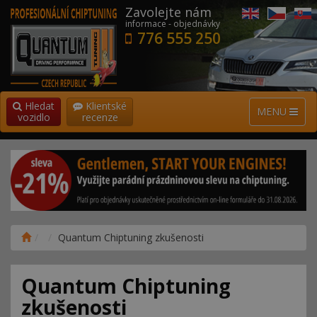
Zavolejte nám
informace - objednávky
776 555 250
Hledat
Klientské
MENU
vozidlo
recenze
Quantum Chiptuning zkušenosti
Quantum Chiptuning
zkušenosti