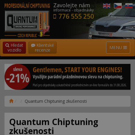
Zavolejte nám
informace - objednávky
776 555 250
Hledat
Klientské
MENU
vozidlo
recenze
Quantum Chiptuning zkušenosti
Quantum Chiptuning
zkušenosti