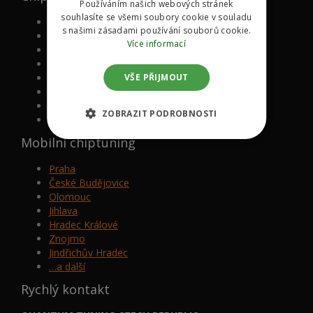
Používáním našich webových stránek
souhlasíte se všemi soubory cookie v souladu
Volkswagen
s našimi zásadami používání souborů cookie.
Mazda
Více informací
BMW
Mercedes-Benz
VŠE PŘIJMOUT
Audi
Škoda
Ford
ZOBRAZIT PODROBNOSTI
…a další
Mobilní chiptuning
Praha
České Budějovice
Olomouc
Jihlava
Hradec Králové
Znojmo
Jindřichův Hradec
…a další
Rychlý kontakt