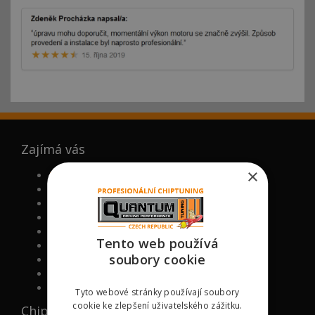
Zajímá vás
×
FAQ (ČASTO KLADENÉ DOTAZY)
PROČ MY
NOVĚ CHIPOVANÉ MODELY
VÁLCOVÁ ZKUŠEBNA
VIP BONUS PROGRAM
Tento web používá
CHIPTUNING ŠKOLA
soubory cookie
RECENZE KLIENTŮ NA CHIPTUNING
PODPOŘTE NÁS
KONTAKT
Tyto webové stránky používají soubory
cookie ke zlepšení uživatelského zážitku.
Chipované značky