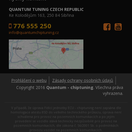
QUANTUM TUNING CZECH REPUBLIC
Ke Kolodějům 163, 250 84 Sibřina
776 555 250
info@quantumchiptuning.cz
Prohlášení o webu
Zásady ochrany osobních údajů
Copyright 2016
Quantum - chiptuning
. Všechna práva
vyhrazena.
V případě, že úprava řídící jednotky ECU - chiptuning není zapsána dle
homologace atestu 8SD do velkého technického průkazu, úprava není
schválena pro provoz na pozemních komunikacích a po jejím
provedení se vozidlo stává technicky nezpůsobilé pro provoz na
pozemních komunikacích, dle zákona č. 56/2001 Sb. o podmínkách
provozu vozidel na pozemních komunikacích.