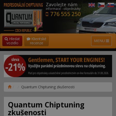
Zavolejte nám
informace - objednávky
776 555 250
Hledat
Klientské
MENU
vozidlo
recenze
Quantum Chiptuning zkušenosti
Quantum Chiptuning
zkušenosti