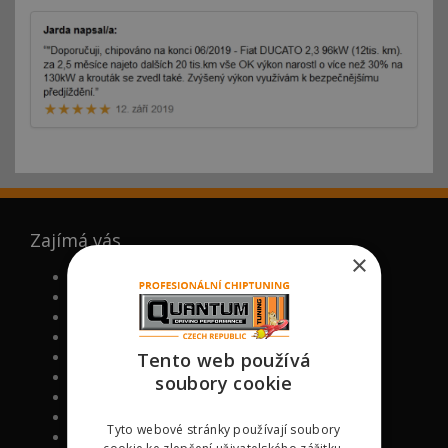
Zajímá vás
×
FAQ (ČASTO KLADENÉ DOTAZY)
PROČ MY
NOVĚ CHIPOVANÉ MODELY
VÁLCOVÁ ZKUŠEBNA
VIP BONUS PROGRAM
Tento web používá
CHIPTUNING ŠKOLA
soubory cookie
RECENZE KLIENTŮ NA CHIPTUNING
PODPOŘTE NÁS
Tyto webové stránky používají soubory
KONTAKT