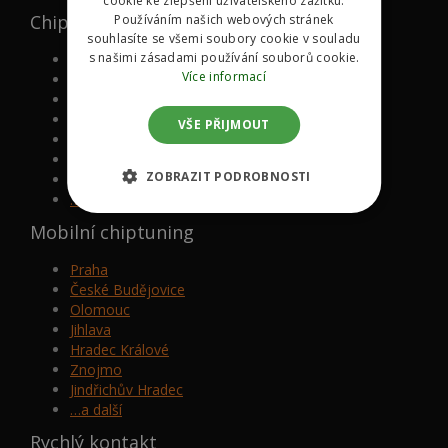
cookie ke zlepšení uživatelského zážitku.
Chipované značky
Používáním našich webových stránek
souhlasíte se všemi soubory cookie v souladu
s našimi zásadami používání souborů cookie.
Volkswagen
Více informací
Mazda
BMW
Mercedes-Benz
VŠE PŘIJMOUT
Audi
Škoda
ZOBRAZIT PODROBNOSTI
Ford
…a další
Mobilní chiptuning
Praha
České Budějovice
Olomouc
Jihlava
Hradec Králové
Znojmo
Jindřichův Hradec
…a další
Rychlý kontakt