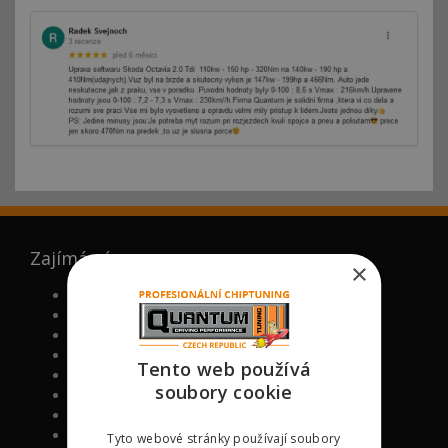
Zajímá vás
×
FAQ (ČASTO KLADENÉ DOTAZY)
PROČ MY
NOVĚ CHIPOVANÉ MODELY
VÁLCOVÁ ZKUŠEBNA
Tento web používá
VIP BONUS PROGRAM
soubory cookie
CHIPTUNING ŠKOLA
RECENZE KLIENTŮ NA CHIPTUNING
PODPOŘTE NÁS
Tyto webové stránky používají soubory