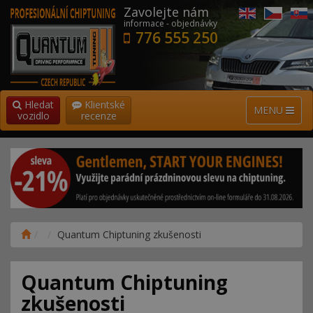
Zavolejte nám
informace - objednávky
776 555 250
Hledat
Klientské
MENU
vozidlo
recenze
Quantum Chiptuning zkušenosti
Quantum Chiptuning
zkušenosti