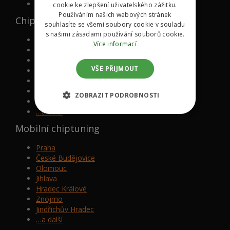
KONTAKT
cookie ke zlepšení uživatelského zážitku.
Používáním našich webových stránek
Chipované značky
souhlasíte se všemi soubory cookie v souladu
s našimi zásadami používání souborů cookie.
Volkswagen
Více informací
Mazda
BMW
VŠE PŘIJMOUT
Mercedes-Benz
Audi
Škoda
ZOBRAZIT PODROBNOSTI
Ford
…a další
Mobilní chiptuning
Praha
České Budějovice
Olomouc
Jihlava
Hradec Králové
Znojmo
Jindřichův Hradec
…a další