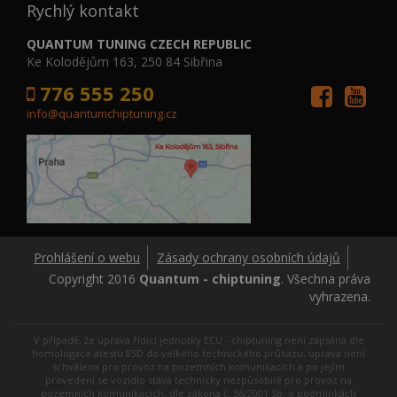
Rychlý kontakt
QUANTUM TUNING CZECH REPUBLIC
Ke Kolodějům 163, 250 84 Sibřina
776 555 250
info@quantumchiptuning.cz
Prohlášení o webu
Zásady ochrany osobních údajů
Copyright 2016
Quantum - chiptuning
. Všechna práva
vyhrazena.
V případě, že úprava řídící jednotky ECU - chiptuning není zapsána dle
homologace atestu 8SD do velkého technického průkazu, úprava není
schválena pro provoz na pozemních komunikacích a po jejím
provedení se vozidlo stává technicky nezpůsobilé pro provoz na
pozemních komunikacích, dle zákona č. 56/2001 Sb. o podmínkách