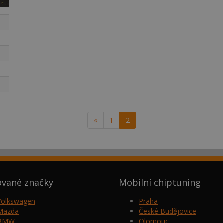
«
1
2
ované značky
Mobilní chiptuning
Volkswagen
Praha
Mazda
České Budějovice
BMW
Olomouc