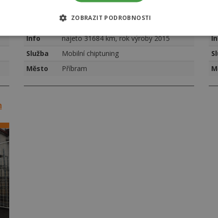
Značka
Škoda
Z
ZOBRAZIT PODROBNOSTI
Motor
Škoda Fabia 1.2TSi 66kw (90hp)
M
Info
najeto 31684 km, rok výroby 2015
I
Služba
Mobilní chiptuning
S
Město
Příbram
M
n