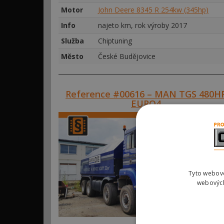
Motor
John Deere 8345 R 254kw (345hp)
Info
najeto km, rok výroby 2017
Služba
Chiptuning
Město
České Budějovice
Reference #00616 – MAN TGS 480H
EURO4
Tyto webové
webových