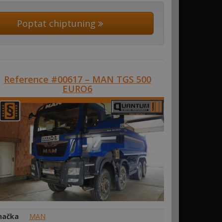
Poptat chiptuning
Reference #00617 – MAN TGS 500
EURO6
načka
MAN