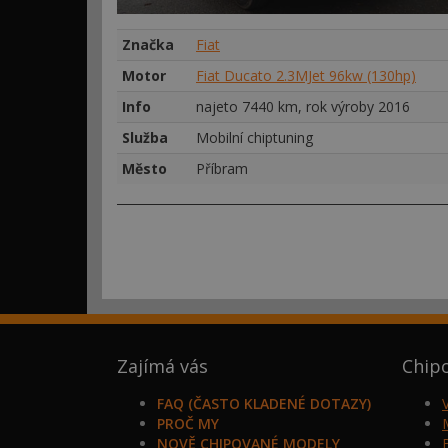
Značka
Fiat
Motor
Fiat Ducato 2.3MJet 96kw (130hp)
Info
najeto 7440 km, rok výroby 2016
Služba
Mobilní chiptuning
Město
Příbram
Zajímá vás
Chip
FAQ (ČASTO KLADENÉ DOTAZY)
PROČ MY
NOVĚ CHIPOVANÉ MODELY