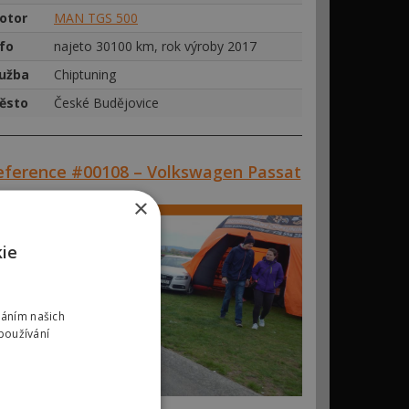
otor
MAN TGS 500
nfo
najeto 30100 km, rok výroby 2017
lužba
Chiptuning
ěsto
České Budějovice
eference #00108 – Volkswagen Passat
×
kie
váním našich
používání