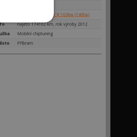
načka
Volkswagen
otor
VW Passat 2.0TDi-CR 103kw (140hp)
nfo
najeto 174102 km, rok výroby 2012
lužba
Mobilní chiptuning
ěsto
Příbram