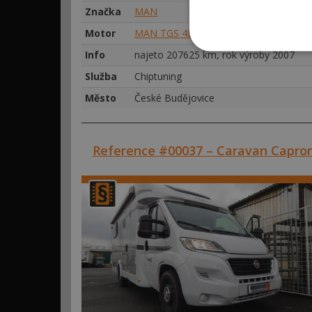
Značka
MAN
Motor
MAN TGS 480 353kw (480hp)
Info
najeto 207625 km, rok výroby 2007
Služba
Chiptuning
Město
České Budějovice
Reference #00037 – Caravan Capro