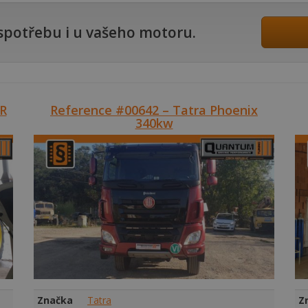
 spotřebu i u vašeho motoru.
5R
Reference #00642 – Tatra Phoenix
340kw
Značka
Tatra
Z