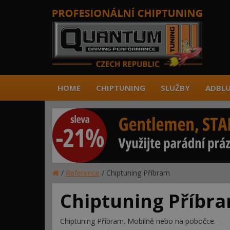
HOME
CHIPTUNING
SLUŽBY
ADBLU
/
Reference
/
Chiptuning Příbram
Chiptuning Příbr
Chiptuning Příbram. Mobilně nebo na pobočce.