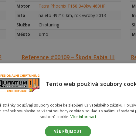
Motor
Tatra Phoenix T158 340kw 460HP
M
Info
najeto 49210 km, rok výroby 2013
I
Služba
Chiptuning
S
Město
Brno
M
P
Reference #00109 – Škoda Fabia III
R
Tento web používá soubory coo
 stránky používají soubory cookie ke zlepšení uživatelského zážitku. Použí
 stránek souhlasíte se všemi soubory cookie v souladu s našimi zásadami 
souborů cookie.
Více informací
VŠE PŘIJMOUT