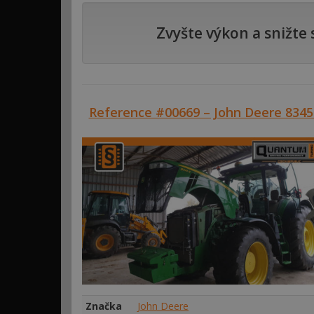
Zvyšte výkon a snižte
Reference #00669 – John Deere 834
Značka
John Deere