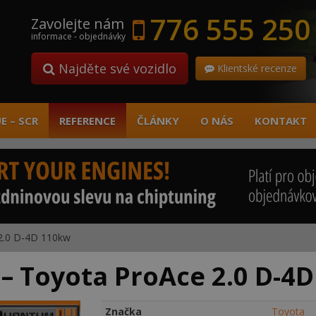
776 555 250
Zavolejte nám
informace - objednávky
Najděte své vozidlo
Klientské recenze
E – SCR
REFERENCE
ČLÁNKY
O NÁS
KONTAKT
2.0 D-4D 110kw
– Toyota ProAce 2.0 D-4
Značka
Toyota