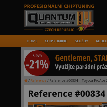
HOME
CHIPTUNING
SLUŽBY
ADBLU
/
Reference
/
Reference #00834 – Toyota ProAce 
Reference #00834 