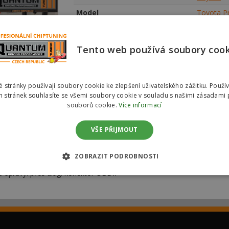
Model
Toyota P
Odkaz na motorizaci
Toyota P
Město
Praha
Tento web používá soubory coo
Najeté km
39
004 k
Rok výroby
2020
 stránky používají soubory cookie ke zlepšení uživatelského zážitku. Použí
Vyjádření zákazníka
 stránek souhlasíte se všemi soubory cookie v souladu s našimi zásadami 
souborů cookie.
Více informací
Služba
Chiptunin
VŠE PŘIJMOUT
aha Chiptuning Toyota ProAce
ZOBRAZIT PODROBNOSTI
 úpravy: přes diag. konektor OBDII