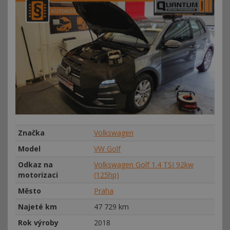
Značka
Volkswagen
Model
VW Golf
Odkaz na
Volkswagen Golf 1.4 TSI 92kw
motorizaci
(125hp)
Město
Praha
Najeté km
47
729 km
Rok výroby
2018