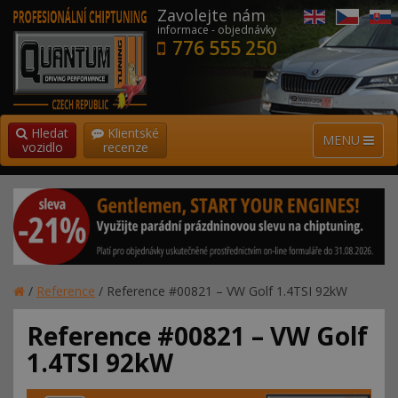
Zavolejte nám
informace - objednávky
776 555 250
Hledat
Klientské
MENU
vozidlo
recenze
/
Reference
/
Reference #00821 – VW Golf 1.4TSI 92kW
Reference #00821 – VW Golf
1.4TSI 92kW