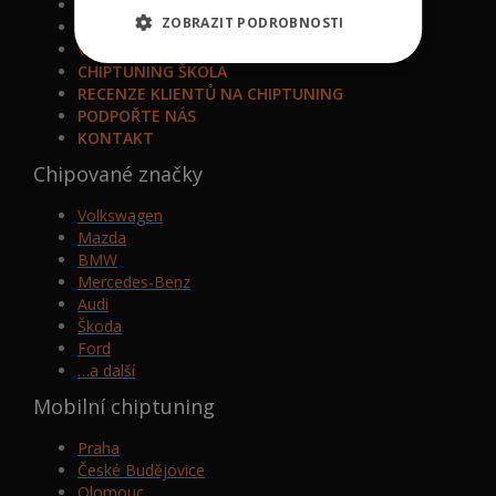
NOVĚ CHIPOVANÉ MODELY
ZOBRAZIT PODROBNOSTI
VÁLCOVÁ ZKUŠEBNA
VIP BONUS PROGRAM
CHIPTUNING ŠKOLA
RECENZE KLIENTŮ NA CHIPTUNING
PODPOŘTE NÁS
KONTAKT
Chipované značky
Volkswagen
Mazda
BMW
Mercedes-Benz
Audi
Škoda
Ford
…a další
Mobilní chiptuning
Praha
České Budějovice
Olomouc