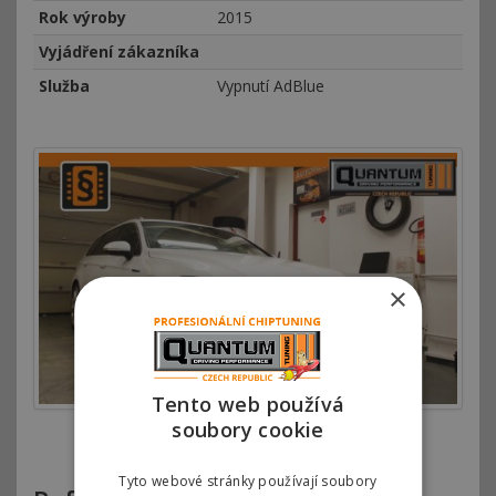
Rok výroby
2015
Vyjádření zákazníka
Služba
Vypnutí AdBlue
×
Tento web používá
soubory cookie
chyba-adblue-passat-20-tdi-176kw
Tyto webové stránky používají soubory