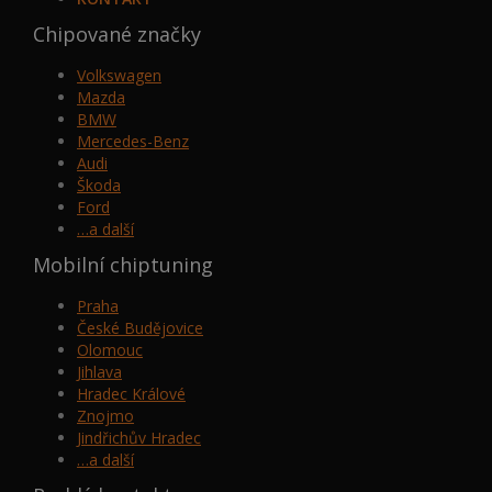
Chipované značky
Volkswagen
Mazda
BMW
Mercedes-Benz
Audi
Škoda
Ford
…a další
Mobilní chiptuning
Praha
České Budějovice
Olomouc
Jihlava
Hradec Králové
Znojmo
Jindřichův Hradec
…a další