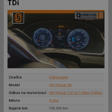
TDi
Značka
Volkswagen
Model
VW Passat B8
Odkaz na motorizaci
VW Passat 2.0TDi 176kw (240hp)
Město
Praha
Najeté km
156
695 km