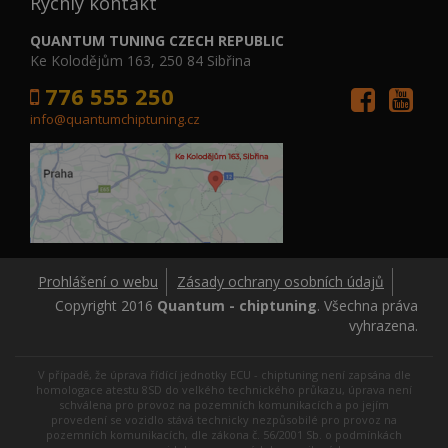
Rychlý kontakt
QUANTUM TUNING CZECH REPUBLIC
Ke Kolodějům 163, 250 84 Sibřina
776 555 250
info@quantumchiptuning.cz
Prohlášení o webu
Zásady ochrany osobních údajů
Copyright 2016
Quantum - chiptuning
. Všechna práva
vyhrazena.
V případě, že úprava řídící jednotky ECU - chiptuning není zapsána dle
homologace atestu 8SD do velkého technického průkazu, úprava není
schválena pro provoz na pozemních komunikacích a po jejím
provedení se vozidlo stává technicky nezpůsobilé pro provoz na
pozemních komunikacích, dle zákona č. 56/2001 Sb. o podmínkách