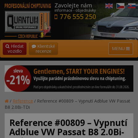
Zavolejte nám
informace - objednávky
776 555 250
Hledat
Klientské
MENU
vozidlo
recenze
/
Reference
/
Reference #00809 – Vypnutí Adblue VW Passat
B8 2.0Bi-TDi
Reference #00809 – Vypnutí
Adblue VW Passat B8 2.0Bi-